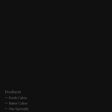
5-10-3 Taihei-cho, Tajimi city
2-54 Sanmon-cho, Chikusa-ku,
TEL. 0572-24-3030
Nagoya city
10:00 to 19:00
TEL. 052-762-0007
10:00 to 19:00
MITSUKOSHI
OVERSEAS
B1F 3-5-1 Sakae, Naka-ku, Nagoya
city
TEL. 052-252-1270
10:00 to 20:00
Products
Fresh Cakes
Butter Cakes
Our Specialty