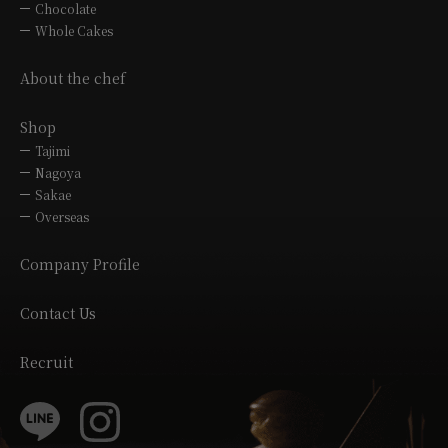
Chocolate
Whole Cakes
About the chef
Shop
Tajimi
Nagoya
Sakae
Overseas
Company Profile
Contact Us
Recruit