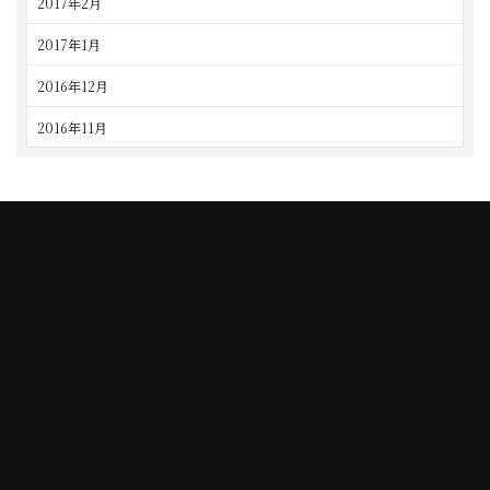
2017年2月
2017年1月
2016年12月
2016年11月
TAJIMI
NAGOYA
5-10-3 Taihei-cho, Tajimi city
2-54 Sanmon-cho, Chikusa-ku,
TEL. 0572-24-3030
Nagoya city
10:00 to 19:00
TEL. 052-762-0007
10:00 to 19:00