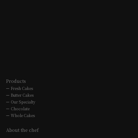
MITSUKOSHI
OVERSEAS
B1F 3-5-1 Sakae, Naka-ku, Nagoya
city
TEL. 052-252-1270
10:00 to 20:00
Products
Fresh Cakes
Butter Cakes
Our Specialty
Chocolate
Whole Cakes
About the chef