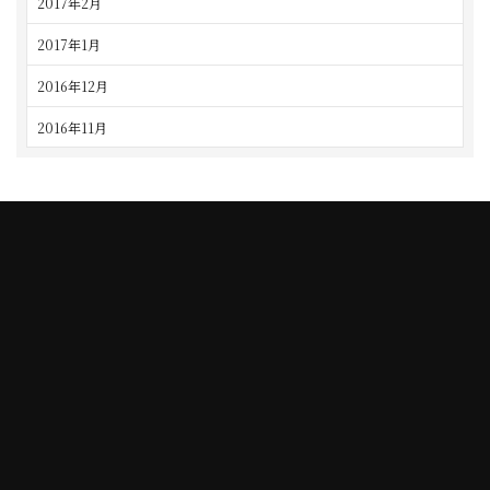
2017年2月
2017年1月
2016年12月
2016年11月
TAJIMI
NAGOYA
5-10-3 Taihei-cho, Tajimi city
2-54 Sanmon-cho, Chikusa-ku,
TEL. 0572-24-3030
Nagoya city
10:00 to 19:00
TEL. 052-762-0007
10:00 to 19:00