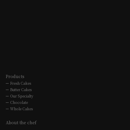
MITSUKOSHI
OVERSEAS
B1F 3-5-1 Sakae, Naka-ku, Nagoya
city
TEL. 052-252-1270
10:00 to 20:00
Products
Fresh Cakes
Butter Cakes
Our Specialty
Chocolate
Whole Cakes
About the chef