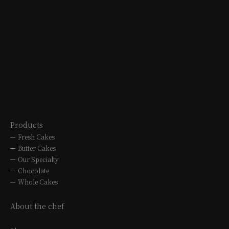
MITSUKOSHI
OVERSEAS
B1F 3-5-1 Sakae, Naka-ku, Nagoya
city
TEL. 052-252-1270
10:00 to 20:00
Products
Fresh Cakes
Butter Cakes
Our Specialty
Chocolate
Whole Cakes
About the chef