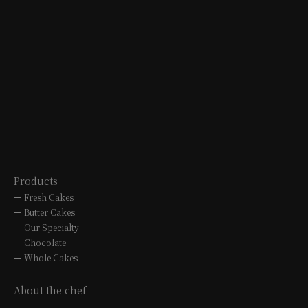
MITSUKOSHI
OVERSEAS
B1F 3-5-1 Sakae, Naka-ku, Nagoya
city
TEL. 052-252-1270
10:00 to 20:00
Products
Fresh Cakes
Butter Cakes
Our Specialty
Chocolate
Whole Cakes
About the chef