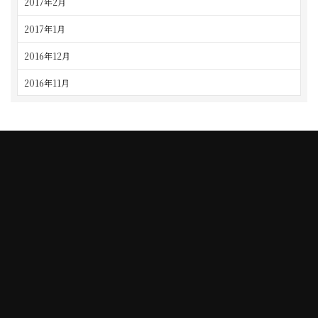
2017年2月
2017年1月
2016年12月
2016年11月
TAJIMI
NAGOYA
5-10-3 Taihei-cho, Tajimi city
2-54 Sanmon-cho, Chikusa-ku,
TEL. 0572-24-3030
Nagoya city
10:00 to 19:00
TEL. 052-762-0007
10:00 to 19:00