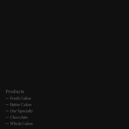
10:00 to 19:00
TEL. 052-762-0007
10:00 to 19:00
MITSUKOSHI
OVERSEAS
B1F 3-5-1 Sakae, Naka-ku, Nagoya
city
TEL. 052-252-1270
10:00 to 20:00
Products
Fresh Cakes
Butter Cakes
Our Specialty
Chocolate
Whole Cakes