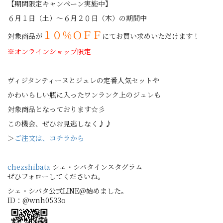
【期間限定キャンペーン実施中】
６月１日（土）～６月２０日（木）の期間中
１０％ＯＦＦ
対象商品が
にてお買い求めいただけます！
※オンラインショップ限定
ヴィジタンティーヌとジュレの定番人気セットや
かわいらしい瓶に入ったワンランク上のジュレも
対象商品となっております☆彡
この機会、ぜひお見逃しなく♪♪
＞
ご注文は、コチラから
chezshibata
シェ・シバタインスタグラム
ぜひフォローしてくださいね。
シェ・シバタ公式LINE@始めました。
ID：@wnh0533o