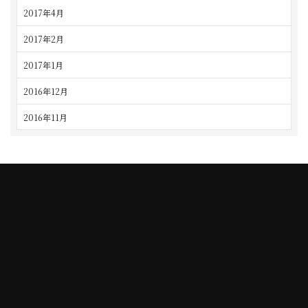
2017年4月
2017年2月
2017年1月
2016年12月
2016年11月
TAJIMI
NAGOYA
5-10-3 Taihei-cho, Tajimi city
2-54 Sanmon-cho, Chikusa-ku,
TEL. 0572-24-3030
Nagoya city